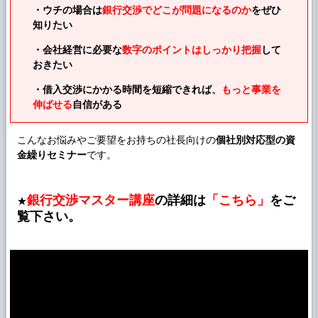
・ウチの場合は
銀行交渉でどこが問題になるのか
をぜひ
知りたい
・会社経営に必要な
数字のポイントはしっかり把握
して
おきたい
・借入交渉にかかる時間を短縮できれば、
もっと事業を
伸ばせる
自信がある
こんなお悩みやご要望をお持ちの社長向けの
個社別対応型の資
金繰りセミナー
です。
銀行交渉マスター講座
の詳細は
「こちら」
をご
★
覧下さい。