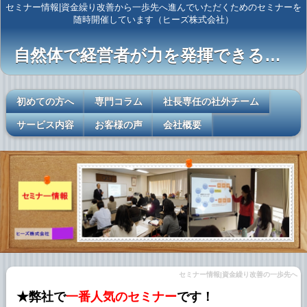
セミナー情報|資金繰り改善から一歩先へ進んでいただくためのセミナーを
随時開催しています（ヒーズ株式会社）
自然体で経営者が力を発揮できるレールを敷く
初めての方へ
専門コラム
社長専任の社外チーム
サービス内容
お客様の声
会社概要
セミナー情報|資金繰り改善の一歩先へ
★弊社で
一番人気のセミナー
です！