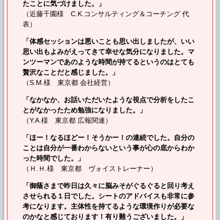
たことに気づけました。」
（近藤千園様 C.K.
コンサルティング
＆コーチング 代
表）
「体感セッションは悪いことも思い出しましたが、いい
思い出もよみがえってきて幸せな気分になりました。マ
ンツーマンであのような時間が持てるというのはとても
贅沢なことだと感じました。」
（S.M.様 東京都 会社経営）
「なかなか、お話いただいたような視点で分析をしたこ
とがなかったため勉強になりました。」
（Y.A.様 東京都 広報関連）
「ほー！なるほどー！そうかー！の連続でした。自分の
ことは自分が一番わからないという事が心の底からわか
った時間でした。」
（Ｈ.Ｈ.様 東京都 ヴォイストレーナー）
「御蔭さまで昨日は久々に脳みそがぐるぐると回り考え
させられる１日でした。シートのアドバイスも非常に参
考になります。主体性を持てるような環境作りが必要な
のかなと感じております！有り難うございました。」