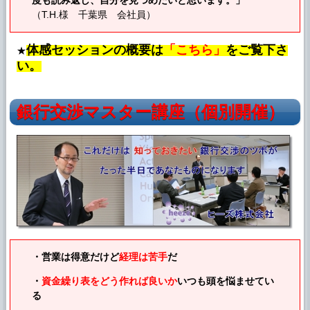
（T.H.様 千葉県 会社員）
体感セッションの概要は
「こちら」
をご覧下さ
★
い。
銀行交渉マスター講座（個別開催）
・営業は得意だけど
経理は苦手
だ
・
資金繰り表をどう作れば良いか
いつも頭を悩ませてい
る