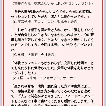
（雪井洋介様 株式会社いかしあい隊 コンサルタント）
「自分の事が1番わからないようです。今回この時期に
セッションしていただき、ほんとに良かったです。」
（山岸恭子様 アロマサロン「楽風香」経営）
「これからは相手を認め受け入れ、かつ主張をしていく
ことが自分らしい生き方になるかもしれません。心の研
鑽を積み主張してゆくことは人生をきっと豊かにしてく
れることでしょう。今回は本当にありがとうございまし
た。」
（G.H.様 大阪府 会社経営）
「体験セッションにもかかわらず、充実した時間で、と
ても充たされた気持ちでした。貴重な体験をありがとう
ございました！」
（A.Y.様 東京都 アクセサリーデザイナー）
「生まれや育ち、環境、触れ合った方々や言葉によっ
て、感情や思考、生き方が違ってくるのだなぁと改め
て、『人』に関心が深まりました。フィードバックシー
トもこんなに丁寧に書いてくださり感謝いたします。何
度も読み返し、自分を見つめたいと思います。」