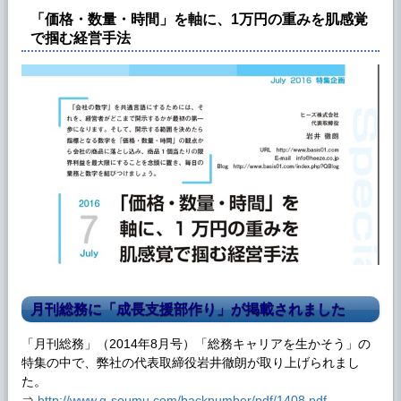
「価格・数量・時間」を軸に、1万円の重みを肌感覚
で掴む経営手法
月刊総務に「成長支援部作り」が掲載されました
「月刊総務」（2014年8月号）「総務キャリアを生かそう」の
特集の中で、弊社の代表取締役岩井徹朗が取り上げられまし
た。
⇒
http://www.g-soumu.com/backnumber/pdf/1408.pdf