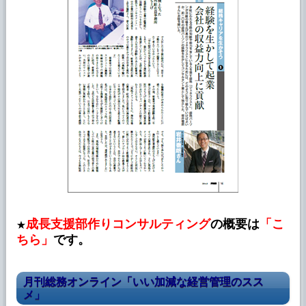
成長支援部作りコンサルティング
の概要は
「こ
★
ちら」
です。
月刊総務オンライン「いい加減な経営管理のスス
メ」