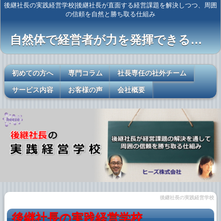
後継社長の実践経営学校|後継社長が直面する経営課題を解決しつつ、周囲
の信頼を自然と勝ち取る仕組み
自然体で経営者が力を発揮できるレールを敷く
初めての方へ
専門コラム
社長専任の社外チーム
サービス内容
お客様の声
会社概要
後継社長の実践経営学校
後継社長の実践経営学校