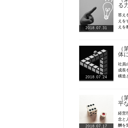
る
答え
えを
えを
2018.07.31
（
体
社員
成長
構造
2018.07.24
（
平
経営
念と
酬を
2018.07.17