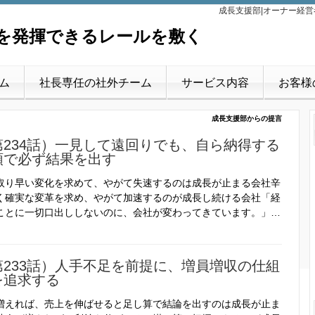
成長支援部|オーナー経
を発揮できるレールを敷く
ム
社長専任の社外チーム
サービス内容
お客様
成長支援部からの提言
第234話）一見して遠回りでも、自ら納得する
順で必ず結果を出す
取り早い変化を求めて、やがて失速するのは成長が止まる会社辛
く確実な変革を求め、やがて加速するのが成長し続ける会社「経
ことに一切口出ししないのに、会社が変わってきています。」…
第233話）人手不足を前提に、増員増収の仕組
を追求する
増えれば、売上を伸ばせると足し算で結論を出すのは成長が止ま