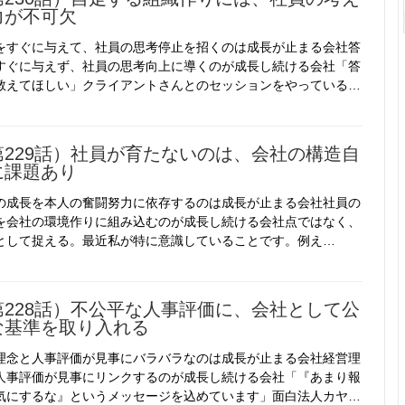
力が不可欠
をすぐに与えて、社員の思考停止を招くのは成長が止まる会社答
すぐに与えず、社員の思考向上に導くのが成長し続ける会社「答
教えてほしい」クライアントさんとのセッションをやっている…
第229話）社員が育たないのは、会社の構造自
に課題あり
の成長を本人の奮闘努力に依存するのは成長が止まる会社社員の
を会社の環境作りに組み込むのが成長し続ける会社点ではなく、
として捉える。最近私が特に意識していることです。例え…
第228話）不公平な人事評価に、会社として公
な基準を取り入れる
理念と人事評価が見事にバラバラなのは成長が止まる会社経営理
人事評価が見事にリンクするのが成長し続ける会社「『あまり報
気にするな』というメッセージを込めています」面白法人カヤ…