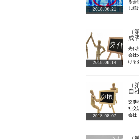
る会
し続
2018.08.21
（
成
先代
会社
ける
2018.08.14
（
自
交渉
社交
会社
2018.08.07
（