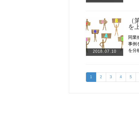
（
を
同業
事例
を分
2018.07.10
1
2
3
4
5