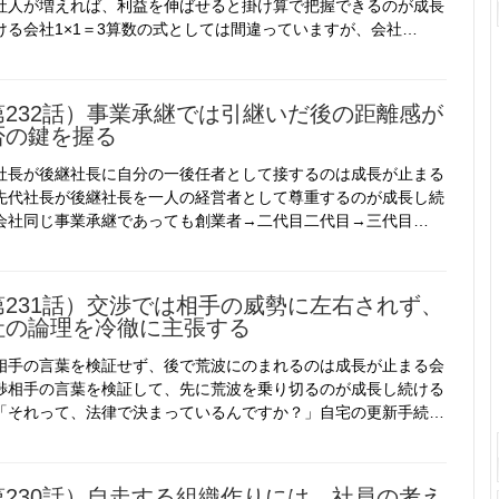
社人が増えれば、利益を伸ばせると掛け算で把握できるのが成長
ける会社1×1＝3算数の式としては間違っていますが、会社…
第232話）事業承継では引継いだ後の距離感が
否の鍵を握る
社長が後継社長に自分の一後任者として接するのは成長が止まる
先代社長が後継社長を一人の経営者として尊重するのが成長し続
会社同じ事業承継であっても創業者→二代目二代目→三代目…
第231話）交渉では相手の威勢に左右されず、
社の論理を冷徹に主張する
相手の言葉を検証せず、後で荒波にのまれるのは成長が止まる会
渉相手の言葉を検証して、先に荒波を乗り切るのが成長し続ける
「それって、法律で決まっているんですか？」自宅の更新手続…
第230話）自走する組織作りには、社員の考え