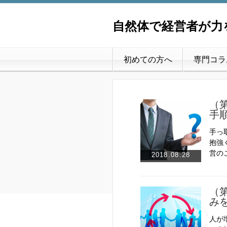
自然体で経営者が力
初めての方へ
専門コラ
（
手
手っ
抱強
営の
2018.08.28
（
み
人が